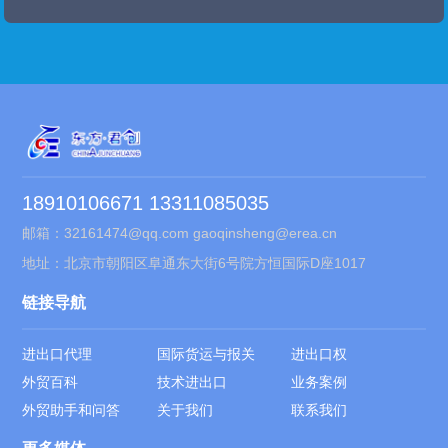
18910106671 13311085035
邮箱：32161474@qq.com gaoqinsheng@erea.cn
地址：北京市朝阳区阜通东大街6号院方恒国际D座1017
链接导航
进出口代理
国际货运与报关
进出口权
外贸百科
技术进出口
业务案例
外贸助手和问答
关于我们
联系我们