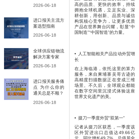
高的品质、更快的效率，持续
2026-06-18
拥抱全球机遇，立足实业、深
耕创新，用创新、品质与诚信
进口报关主流方
构筑核心竞争力，让更多优质
案选型指南
产品在世界舞台闪耀，彰显“中
国制造”“中国智造”的力量。
2026-06-18
全球供应链物流
•
人工智能相关产品拉动外贸增
解决方案专家
长
2026-06-18
在上海临港，依托这里的算力
服务，来自柬埔寨吴哥古迹的
高精度扫描数据正在变成三维
进口报关服务痛
场景。不久后，全球观众都能
点 为什么你的
在数字空间里沉浸式体验这座
通关总是不顺？
世界文化遗产的美。
2026-06-18
•
掇刀一季度外贸“双第一”
记者从掇刀区获悉，一季度该
区外贸进出口总值达49.66亿
元，同比增长49.7%，总值居全