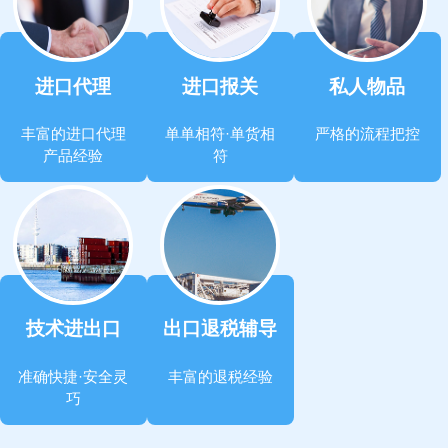
进口代理
进口报关
私人物品
丰富的进口代理
单单相符·单货相
严格的流程把控
产品经验
符
技术进出口
出口退税辅导
准确快捷·安全灵
丰富的退税经验
巧